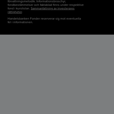
förvaltningsmetodik. Informationsbroschyr,
fondbestämmelser och faktablad finns under respektive
fond i kurslistan.
Sammanfattning av investerares
rättigheter
.
Handelsbanken Fonder reserverar sig mot eventuella
fel i informationen.