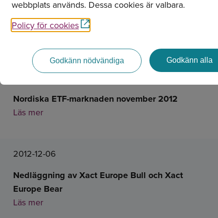
webbplats används. Dessa cookies är valbara.
Policy för cookies
Nyheter
Godkänn alla
Godkänn nödvändiga
2012-12-10
Nordiska ETF-marknaden november 2012
Läs mer
2012-12-06
Nedläggning av Xact Europe Bull och Xact
Europe Bear
Läs mer