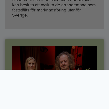
kan besluta att avsluta de arrangemang som
fastställts för marknadsföring utanför
Sverige.