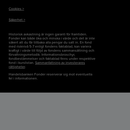
Cookies >
Säkerhet >
Historisk avkastning är ingen garanti för framtiden.
Fonder kan både öka och minska i värde och det är inte
säkert att du får tillbaka alla pengar du satt in. En fond
med risknivå 5-7 enligt fondens faktablad, kan variera
kraftigt i värde till följd av fondens sammansättning och
förvaltningsmetodik. Informationsbroschyr,
fondbestämmelser och faktablad finns under respektive
fond i kurslistan.
Sammanfattning av investerares
rättigheter
.
Handelsbanken Fonder reserverar sig mot eventuella
fel i informationen.