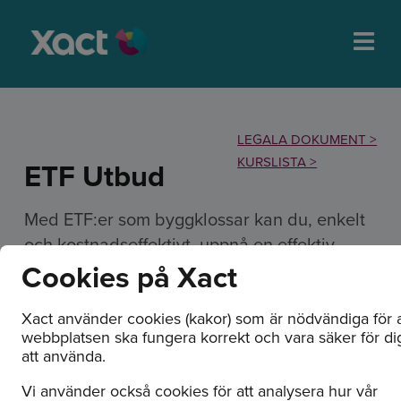
LEGALA DOKUMENT >
KURSLISTA >
ETF Utbud
Med ETF:er som byggklossar kan du, enkelt
och kostnadseffektivt, uppnå en effektiv
Cookies på Xact
portföljförvaltning. Med XACT ETF:er bygger
du dina egna strategier - enkelt, smart och
effektivt.
Xact använder cookies (kakor) som är nödvändiga för a
webbplatsen ska fungera korrekt och vara säker för di
att använda.
Vi använder också cookies för att analysera hur vår