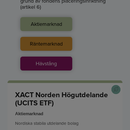
grund av fondens placeringsinriktning
(artikel 6)
Aktiemarknad
Räntemarknad
Hävstång
XACT Norden Högutdelande
(UCITS ETF)
Aktiemarknad
Nordiska stabila utdelande bolag