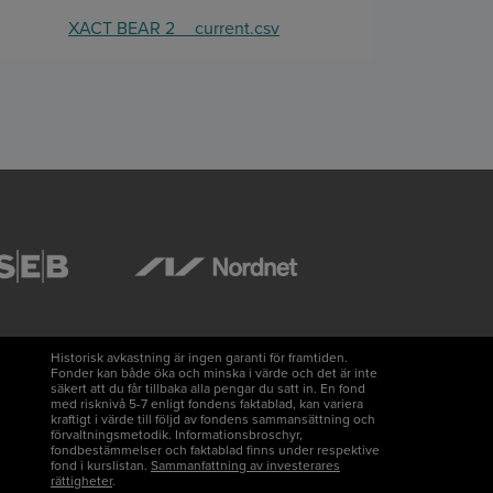
XACT BEAR 2__current.csv
Historisk avkastning är ingen garanti för framtiden.
Fonder kan både öka och minska i värde och det är inte
säkert att du får tillbaka alla pengar du satt in. En fond
med risknivå 5-7 enligt fondens faktablad, kan variera
kraftigt i värde till följd av fondens sammansättning och
förvaltningsmetodik. Informationsbroschyr,
fondbestämmelser och faktablad finns under respektive
fond i kurslistan.
Sammanfattning av investerares
rättigheter
.