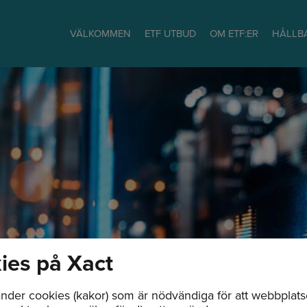
VÄLKOMMEN
ETF UTBUD
OM ETF:ER
HÅLLB
ies på Xact
nder cookies (kakor) som är nödvändiga för att webbplat