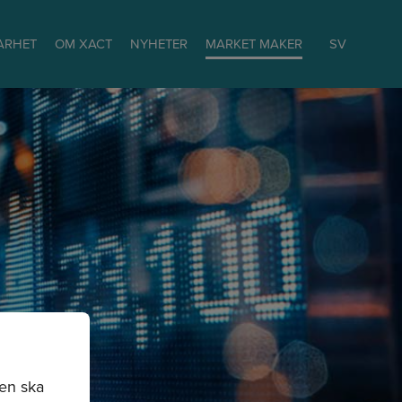
ARHET
OM XACT
NYHETER
MARKET MAKER
SV
sen ska