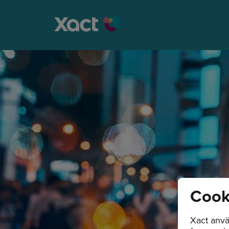
Cook
Xact anvä