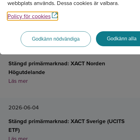
webbplats används. Dessa cookies är valbara.
Policy för cookies
Nyheter
Godkänn alla
Godkänn nödvändiga
2026-06-16
Stängd primärmarknad: XACT Norden
Högutdelande
Läs mer
2026-06-04
Stängd primärmarknad: XACT Sverige (UCITS
ETF)
Läs mer