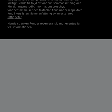
kraftigt i värde till följd av fondens sammansättning och
förvaltningsmetodik. Informationsbroschyr,
fondbestämmelser och faktablad finns under respektive
fond i kurslistan.
Sammanfattning av investerares
rättigheter
.
Handelsbanken Fonder reserverar sig mot eventuella
fel i informationen.