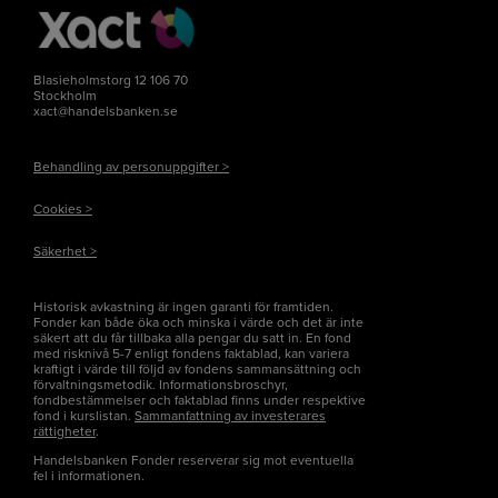
Blasieholmstorg 12 106 70
Stockholm
xact@handelsbanken.se
Behandling av personuppgifter >
Cookies >
Säkerhet >
Historisk avkastning är ingen garanti för framtiden.
Fonder kan både öka och minska i värde och det är inte
säkert att du får tillbaka alla pengar du satt in. En fond
med risknivå 5-7 enligt fondens faktablad, kan variera
kraftigt i värde till följd av fondens sammansättning och
förvaltningsmetodik. Informationsbroschyr,
fondbestämmelser och faktablad finns under respektive
fond i kurslistan.
Sammanfattning av investerares
rättigheter
.
Handelsbanken Fonder reserverar sig mot eventuella
fel i informationen.