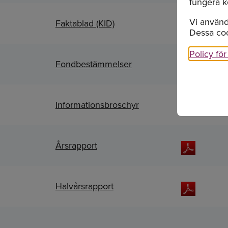
fungera k
Vi använd
Faktablad (KID)
Dessa coo
Policy fö
Fondbestämmelser
Informationsbroschyr
Årsrapport
Halvårsrapport