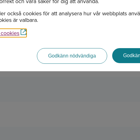
orrekt och vara säker för dig att använda.
er också cookies för att analysera hur vår webbplats anv
kies är valbara.
r cookies
Godkän
Godkänn nödvändiga