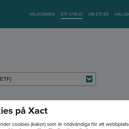
VÄLKOMMEN
ETF UTBUD
OM ETF:ER
HÅLLB
ies på Xact
F)
nder cookies (kakor) som är nödvändiga för att webbplat