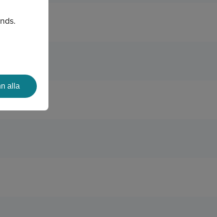
änds.
n alla