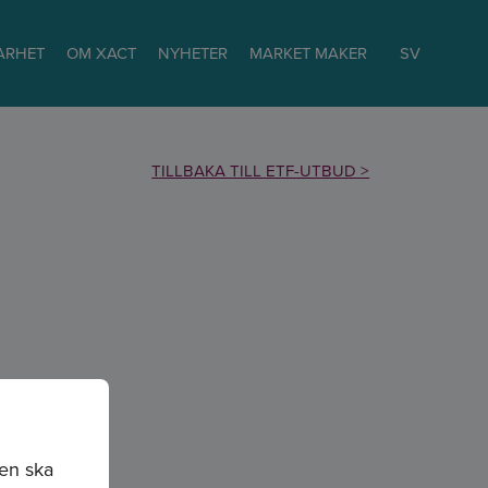
ARHET
OM XACT
NYHETER
MARKET MAKER
SV
TILLBAKA TILL ETF-UTBUD >
sen ska