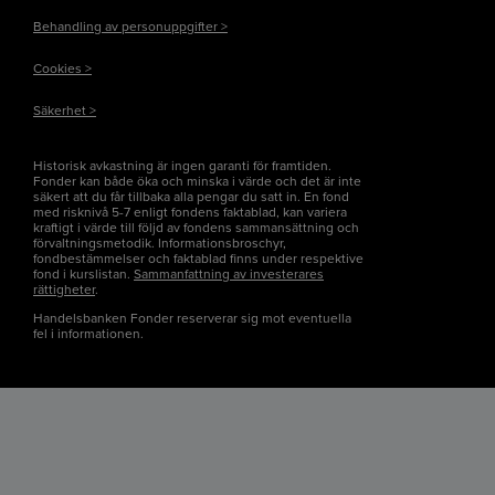
Behandling av personuppgifter >
Cookies >
Säkerhet >
Historisk avkastning är ingen garanti för framtiden.
Fonder kan både öka och minska i värde och det är inte
säkert att du får tillbaka alla pengar du satt in. En fond
med risknivå 5-7 enligt fondens faktablad, kan variera
kraftigt i värde till följd av fondens sammansättning och
förvaltningsmetodik. Informationsbroschyr,
fondbestämmelser och faktablad finns under respektive
fond i kurslistan.
Sammanfattning av investerares
rättigheter
.
Handelsbanken Fonder reserverar sig mot eventuella
fel i informationen.