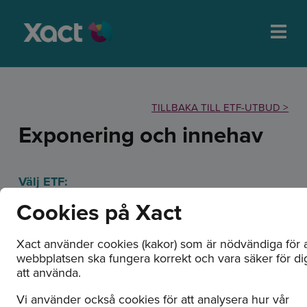
TILLBAKA TILL ETF-UTBUD >
Exponering och innehav
Välj ETF:
Cookies på Xact
Xact använder cookies (kakor) som är nödvändiga för a
webbplatsen ska fungera korrekt och vara säker för di
att använda.
XACT Bull 2 (ETF)
Vi använder också cookies för att analysera hur vår
Innehav/Exponering: 2026-08-06