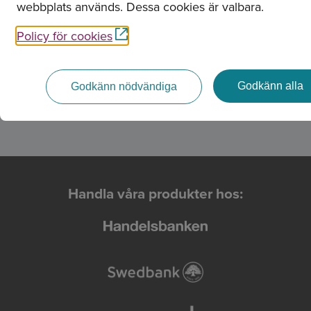
webbplats används. Dessa cookies är valbara.
OMXS306H
200,54 %
Policy för cookies
Cash SEK
100 %
Godkänn alla
Godkänn nödvändiga
Handla våra produkter hos: